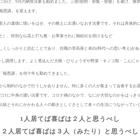
回に分け、9月の納骨法要も勤めました。三密(密閉・密集・密接）を避け、換
「報恩講」を迎えます。
聖人の遺徳に憶いをはせ、その教えに出遇いなおす法要です。それは具体的
と）、特別な仏花と打ち敷・お華束それに御絵伝を掛けるなど
しくしっかりと読むことであり、住職の登高座と表白(時代への思い考え)があ
みをし調理します。よく煮込んだ大根・ひりょうずや野菜・キノコ類・こんに
「報恩講」を何十年も勤めてきました。
から制約のなかで行うしかありません。特に多くの人が集まって会食するお
だけに中身の濃い法要です。コロナ禍のなかで、なにが大切なのかをはっき
伝統とそれにかかわる人々の動きとしぐさとして各々の生活につながってい
1人居てば喜ばは２人と思うべし
２人居てば喜ばは３人（みたり）と思うべし