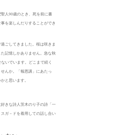
聖人90歳のとき、死を前に書
食事を楽しんだりすることができ
で過ごしてきました。桜は咲きま
した記憶しかありません。急な秋
せないでいます。どこまで続く
ませんか。「報恩講」にあたっ
いかと思います。
大好きな詩人茨木のり子の詩「一
－スガ－ドを着用しての話し合い