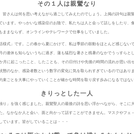
その１人は親鸞なり
、皆さんは何を思い考えながら過ごしてみえたのでしょう。上掲の詩句は親鸞
ています。やっかいな感染症のお陰で、私たちは人と会って話しをしたり、
もままならず、オンラインやテレワークで仕事をしていました。
活様式」です。この春から夏にかけて、私は季節の鼓動をほとんど感じない
月の連休も知らないうちに過ぎ、蓮も猛烈な暑さと残暑のなかでうっすらと
0か月に起こったこと、したことも、その日付けや先後の時間の流れが思い出
状態のなか、感染者数という数字の変化に気を取られすぎているのではあり
約束ごとを大事にやっていくことが確かな時間を取り戻す歩みになるではな
きりっとした一人
独り」を強く感じました。親鸞聖人の最後の詩を思い浮かべながら、そこに
た。なかなか人と会い、面と向かって話すことができません。マスクやフェ
しています。皆がしていることは・・・