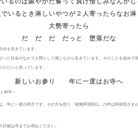
でいるのは賑やかだ誓って負け惜しみなんかじ
人でいるとき淋しいやつが２人寄ったらなお淋
大勢寄ったら
だ だ だ だっと 堕落だな
自分を生きています。
がった社会のなかで人間として感じながら生きています。そのことを改めて
わりたいと思っています。
新しいお参り 年に一度はお寺へ
後１時半～
は、年に一度の祥月です。その方を想う「南無阿弥陀仏」の声は阿弥陀さま
※詳細は寺までお尋ねください。