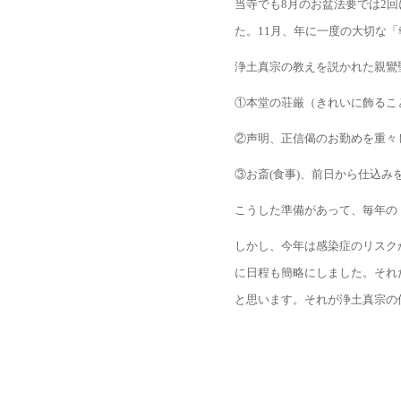
当寺でも8月のお盆法要では2
た。11月、年に一度の大切な
浄土真宗の教えを説かれた親鸞
①本堂の荘厳（きれいに飾るこ
②声明、正信偈のお勤めを重々
③お斎(食事)、前日から仕込
こうした準備があって、毎年の
しかし、今年は感染症のリスク
に日程も簡略にしました。それ
と思います。それが浄土真宗の