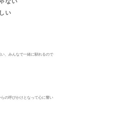
ゃない
しい
憶い、みんなで一緒に馴れるので
からの呼びかけとなって心に響い