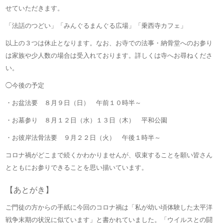
せていただきます。
「法話のつどい」「みんぐるまんぐる広場」「乗西寺カフェ」
以上の３つは休止となります。なお、お寺での法事・納骨堂へのお参り
は家族や少人数の場合は受入れております。詳しくは寺へお尋ねくださ
い。
◯今後の予定
・お盆法要 ８月９日（日） 午前１０時半～
・お墓参り ８月１２日（水）１３日（木） 平和公園
・お彼岸法骨法要 ９月２２日（火） 午後１時半～
コロナ禍がどこまで続くかわかりませんが、収束することを願い皆さん
とともにお参りできることを思い描いています。
【あとがき】
ご門徒の方からの手紙に今回のコロナ禍は「私が幼い頃体験した太平洋
戦争末期の状況に似ています」と書かれていました。「ウイルスとの闘