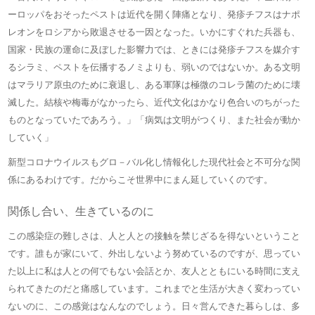
ーロッパをおそったペストは近代を開く陣痛となり、発疹チフスはナポ
レオンをロシアから敗退させる一因となった。いかにすぐれた兵器も、
国家・民族の運命に及ぼした影響力では、ときには発疹チフスを媒介す
るシラミ、ペストを伝播するノミよりも、弱いのではないか。ある文明
はマラリア原虫のために衰退し、ある軍隊は極微のコレラ菌のために壊
滅した。結核や梅毒がなかったら、近代文化はかなり色合いのちがった
ものとなっていたであろう。」「病気は文明がつくり、また社会が動か
していく」
新型コロナウイルスもグロ－バル化し情報化した現代社会と不可分な関
係にあるわけです。だからこそ世界中にまん延していくのです。
関係し合い、生きているのに
この感染症の難しさは、人と人との接触を禁じざるを得ないということ
です。誰もが家にいて、外出しないよう努めているのですが、思ってい
た以上に私は人との何でもない会話とか、友人とともにいる時間に支え
られてきたのだと痛感しています。これまでと生活が大きく変わってい
ないのに、この感覚はなんなのでしょう。日々営んできた暮らしは、多