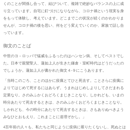
くのことが関係し合って、結びついて、複雑で絶妙なバランスの上に成
り立っています。自宅に釘づけになりながら、コロナ禍という現実を身
をもって体験し、考えています。どこまでこの状況が続くのかわかりま
せんが、コロナ禍の後を思い、何をどう変えていくのか、家族で話し合
っています。
御文のことば
中世のヨ－ロッパで猛威をふるったのはハンセン病、そしてペストでし
た。日本で親鸞聖人、蓮如上人が生きた鎌倉・室町時代はどうだったの
でしょうか。蓮如上人が書かれた御文４-９にこうあります。
「当時このごろ、ことのほかに疫癘とてひと死去す。ことさらに疫癘に
よりてはじめて死するにはあらず。うまれはじめしよりしてさだまれる
定業なり。さのみふかくおどろくまじきことなり。しかれども、いまの
時分あたりて死去するときは、さのみふかくおどろくまじきことなり。
しかれども、今の時分にあたりて死去するときは、さもありぬべきよう
みなひとおもえり。これまことに道理ぞかし。」
4百年前の人々も、私たちと同じように疫病に罹りたくないし、死ぬとは