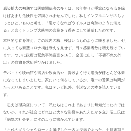
感染拡大の初期では医療関係者の多くは、お年寄りが重篤になる点を除
けばあまり危険性を強調されませんでした。私もインフルエンザのちょ
っとひどいものと考え、「暖かくなればウイルスは奇跡のように消え
る」と言うトランプ大統領の言葉をう呑みにして油断したのです。
本格的な春を迎え、寺の境内の梅、桜はいつものように咲きました。4月
に入っても新型コロナ禍は衰えを見せず、日々感染者数は増え続けてい
ます。ついに政府は緊急事態宣言を16日、全国に出し「不要不急の外
出」の自粛を求め呼びかけました。
デパ－トや映画館や書店や飲食店や、普段よく行く場所がほとんど休業
になってしまいました。家にいて何をしているか。唯一の贅沢は時間が
たっぷりあることです。私はテレビ以外、小説などの本を読んでいま
す。
思えば感染症について、私たちはこれまであまりに無知だったのでは
ないか。それが社会にどれほど大きな影響をあたえたかを立川昭二氏は
『病気の社会史』に次のように書かれています。
「古代のギリシャやローマを滅ぼした一因は疫病であった。中世末期ヨ