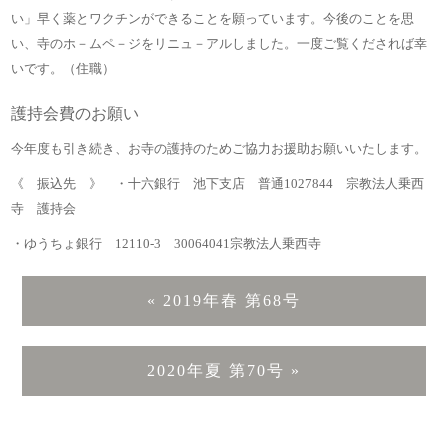
い」早く薬とワクチンができることを願っています。今後のことを思
い、寺のホ－ムペ－ジをリニュ－アルしました。一度ご覧くだされば幸
いです。（住職）
護持会費のお願い
今年度も引き続き、お寺の護持のためご協力お援助お願いいたします。
《 振込先 》 ・十六銀行 池下支店 普通1027844 宗教法人乗西
寺 護持会
・ゆうちょ銀行 12110-3 30064041宗教法人乗西寺
«
2019年春 第68号
2020年夏 第70号
»