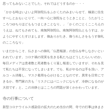
思ってもみないことでした。それではどうするのか・・・
「かかる時はいよいよ阿弥陀仏をふかくたのみまいらせて、極楽に往生
すべしとおもいとりて、一向一心に弥陀をとうときことと、うたがうこ
ころつゆちりほどももつまじきことなり。」「かくのごとくこころえの
うえは、ねてもさめても、南無阿弥陀仏、南無阿弥陀仏ともうすは、か
ようにやすくたすけまします、御ありがたき、御うれしさをもうす御礼
のこころなり」
いまだからこそ、仏さまへの御礼「仏恩報謝」の念仏を申しなさいとい
われています。コロナ禍の現実を生きる私たちはどうしたらいいのか。
毎日メディアは患者数と死者数をくり返し報道していますが、それを見
て私たちは不安になってしまいます。でも、私がやるのは手を洗い、ア
ルコ－ル消毒し、マスク着用を心がけることなのです。異常を日常にで
きるか。専門家の方も「リスクにはパニックにならず、冷静になるのが
大切です」と。この冷静とはこころの問題が深くかかわっています。
寺の行事について
新型コロナウイルス感染症の拡大のため当分の間、寺での行事は休まさ